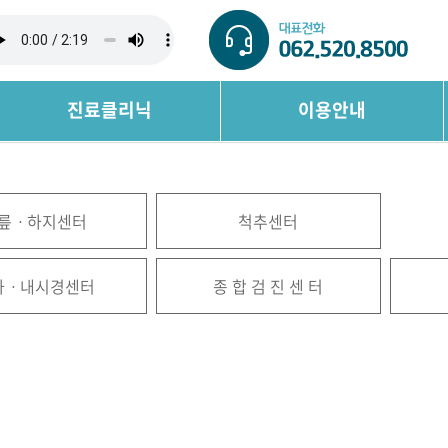
진료클리닉
이용안내
릎ㆍ하지센터
척추센터
과ㆍ내시경센터
종 합 검 진 센 터