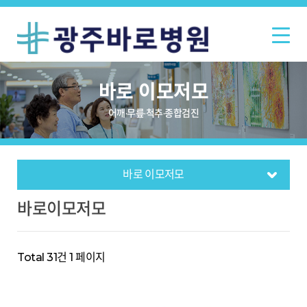
바로 이모저모
어깨·무릎·척추·종합검진
증명서/비급여 안내
바로 이모저모
층별안내
건강상식
공지사항
채용안내
바로이모저모
Total 31건
1 페이지