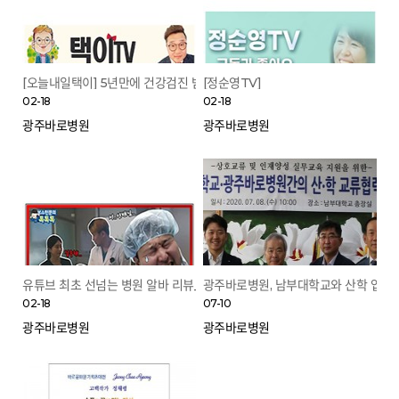
[오늘내일택이] 5년만에 건강검진 받고 왔습니다...
[정순영TV]
02-18
02-18
광주바로병원
광주바로병원
유튜브 최초 선넘는 병원 알바 리뷰_[보스턴쭌의 톡톡톡]
광주바로병원, 남부대학교와 산학 업무
02-18
07-10
광주바로병원
광주바로병원