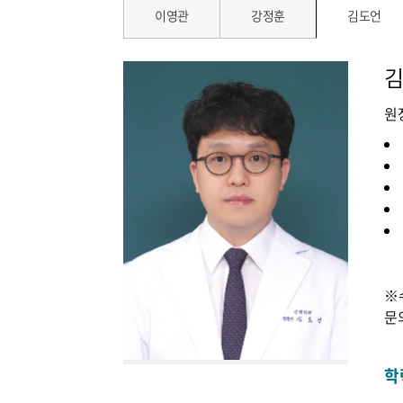
이영관
강정훈
김도언
원
※
문
학