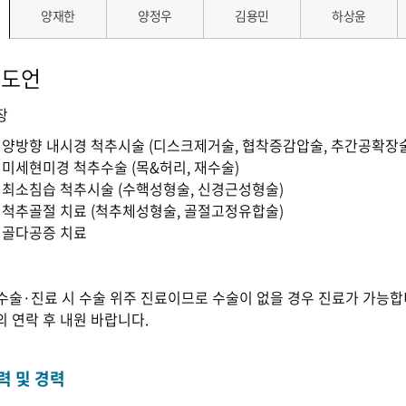
양재한
양정우
김용민
하상윤
김도언
장
양방향 내시경 척추시술 (디스크제거술, 협착증감압술, 추간공확장술
미세현미경 척추수술 (목&허리, 재수술)
최소침습 척추시술 (수핵성형술, 신경근성형술)
척추골절 치료 (척추체성형술, 골절고정유합술)
골다공증 치료
수술·진료 시 수술 위주 진료이므로 수술이 없을 경우 진료가 가능합
의 연락 후 내원 바랍니다.
력 및 경력