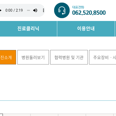
진료클리닉
이용안내
료진소개
병원둘러보기
협력병원 및 기관
주요장비ㆍ