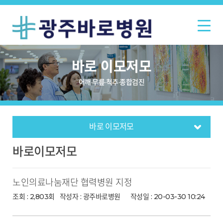
바로 이모저모
어깨·무릎·척추·종합검진
증명서/비급여 안내
바로 이모저모
층별안내
건강상식
공지사항
채용안내
바로이모저모
노인의료나눔재단 협력병원 지정
조회 : 2,803회
작성자 :
광주바로병원
작성일 : 20-03-30 10:24