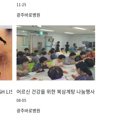
11-25
광주바로병원
H LIST" 작품 전시회 _김리예 작가
어르신 건강을 위한 복삼계탕 나눔행사
08-05
광주바로병원