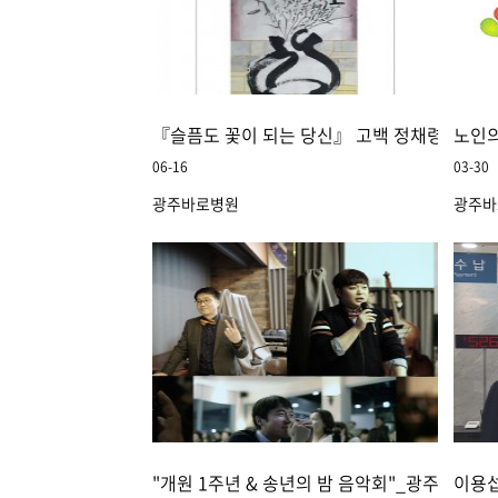
『슬픔도 꽃이 되는 당신』 고백 정채령 작가
노인
06-16
03-30
광주바로병원
광주바
"개원 1주년 & 송년의 밤 음악회"_광주바로병
이용