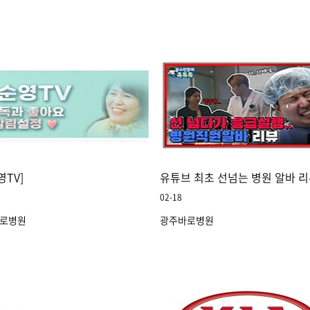
..
영TV]
유튜브 최초 선넘는 병원 알바 리
02-18
로병원
광주바로병원