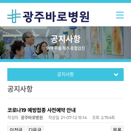
공지사항
어깨·무릎·척추·종합검진
증명서/비급여 안내
바로 이모저모
층별안내
건강상식
공지사항
채용안내
공지사항
코로나19 예방접종 사전예약 안내
작성자
광주바로병원
작성일
21-07-12 15:14
조회
2,754회
이전글
다음글
목록